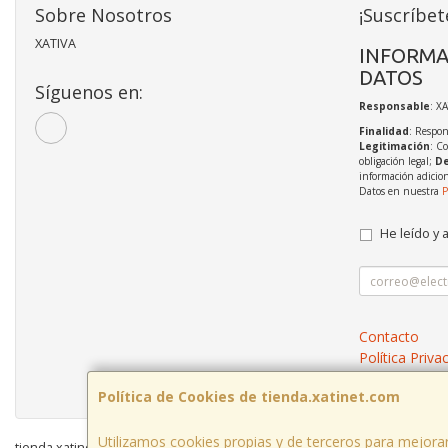
Sobre Nosotros
¡Suscríbet
XATIVA
INFORMA
DATOS
Síguenos en:
Responsable
: X
Finalidad
: Respon
Legitimación
: C
obligación legal;
De
información adicio
Datos en nuestra
P
He leído y 
Contacto
Política Priva
Condiciones 
Política de Cookies de tienda.xatinet.com
Utilizamos cookies propias y de terceros para mejorar
tienda.xatinet.com © 2026