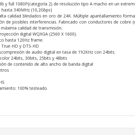
b y full 1080P(categoría 2) de resolución tipo A macho en un extre
 hasta 340MHz (10,2Gbps)
lta calidad blindados en oro de 24K. Múltiple apantallamiento forma
n de posibles interferencias. Fabricado con conductores de cobre 
a máxima calidad de transmisión.
royección digital WQXGA (2560 X 1600).
co hasta 120Hz frame.
 True-HD y DTS-HD
scompresión de audio digital en tasa de 192KHz con 24bits.
olor 24bits, 30bits, 25bits y 48bits
ión de contenido de alto ancho de banda digital
etros
HS
namiento: 100% testeado