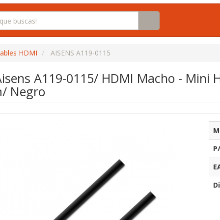
ables HDMI
AISENS A119-0115
isens A119-0115/ HDMI Macho - Mini
/ Negro
M
P
E
Di