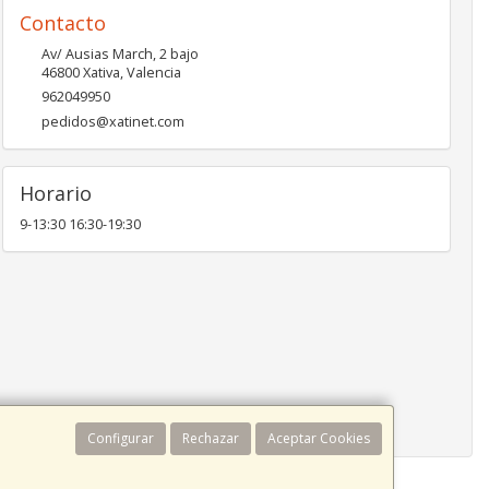
Contacto
Av/ Ausias March, 2 bajo
46800
Xativa
,
Valencia
962049950
pedidos@xatinet.com
Horario
9-13:30 16:30-19:30
Configurar
Rechazar
Aceptar Cookies