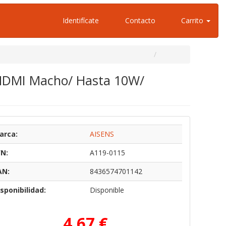
Identifícate
Contacto
Carrito
 HDMI Macho/ Hasta 10W/
arca:
AISENS
/N:
A119-0115
AN:
8436574701142
sponibilidad:
Disponible
4,67 €