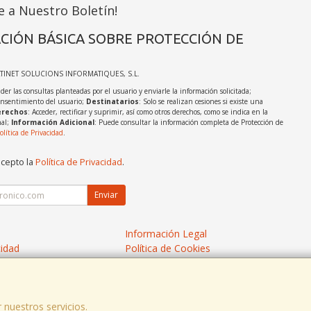
e a Nuestro Boletín!
CIÓN BÁSICA SOBRE PROTECCIÓN DE
ATINET SOLUCIONS INFORMATIQUES, S.L.
der las consultas planteadas por el usuario y enviarle la información solicitada;
onsentimiento del usuario;
Destinatarios
: Solo se realizan cesiones si existe una
rechos
: Acceder, rectificar y suprimir, así como otros derechos, como se indica en la
nal;
Información Adicional
: Puede consultar la información completa de Protección de
olítica de Privacidad
.
acepto la
Política de Privacidad
.
Enviar
Información Legal
cidad
Política de Cookies
de Compra
Formas de Pago
 nuestros servicios.