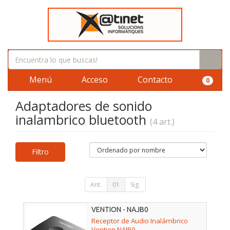
Menú
Acceso
Contacto
0
Adaptadores de sonido
inalambrico bluetooth
(4 art.)
Filtro
Ant.
01
Sig.
VENTION - NAJB0
Receptor de Audio Inalámbrico
Vention NAJB0