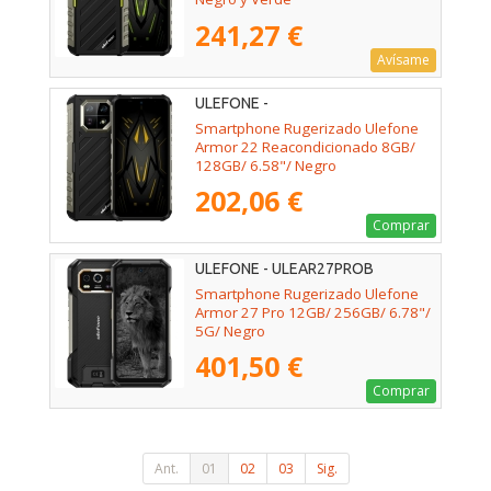
241,27 €
Avísame
ULEFONE -
Smartphone Rugerizado Ulefone
Armor 22 Reacondicionado 8GB/
128GB/ 6.58"/ Negro
202,06 €
Comprar
ULEFONE - ULEAR27PROB
Smartphone Rugerizado Ulefone
Armor 27 Pro 12GB/ 256GB/ 6.78"/
5G/ Negro
401,50 €
Comprar
Ant.
01
02
03
Sig.