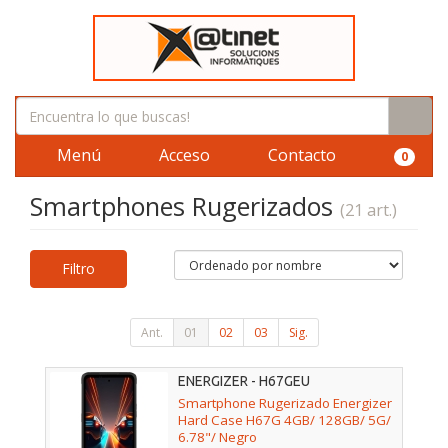
Menú
Acceso
Contacto
0
Smartphones Rugerizados
(21 art.)
Filtro
Ant.
01
02
03
Sig.
ENERGIZER - H67GEU
Smartphone Rugerizado Energizer
Hard Case H67G 4GB/ 128GB/ 5G/
6.78"/ Negro