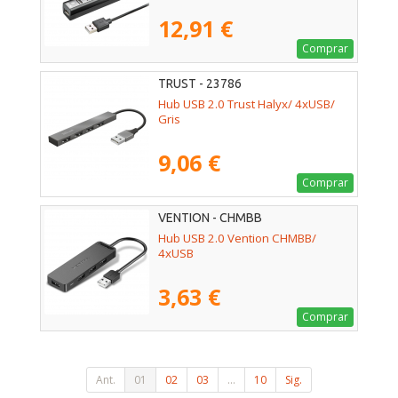
12,91 €
Comprar
TRUST - 23786
Hub USB 2.0 Trust Halyx/ 4xUSB/
Gris
9,06 €
Comprar
VENTION - CHMBB
Hub USB 2.0 Vention CHMBB/
4xUSB
3,63 €
Comprar
Ant.
01
02
03
...
10
Sig.