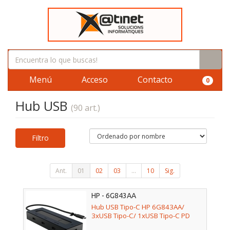
Menú
Acceso
Contacto
0
Hub USB
(90 art.)
Filtro
Ant.
01
02
03
...
10
Sig.
HP - 6G843AA
Hub USB Tipo-C HP 6G843AA/
3xUSB Tipo-C/ 1xUSB Tipo-C PD