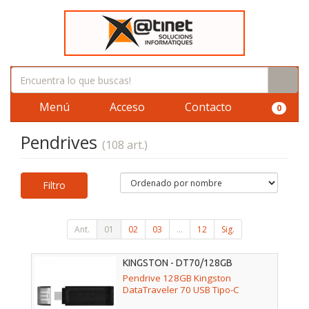
Menú
Acceso
Contacto
0
Pendrives
(108 art.)
Filtro
Ant.
01
02
03
...
12
Sig.
KINGSTON - DT70/128GB
Pendrive 128GB Kingston
DataTraveler 70 USB Tipo-C