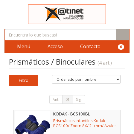
Menú
Acceso
Contacto
0
Prismáticos / Binoculares
(4 art.)
Filtro
Ant.
01
Sig.
KODAK - BCS100BL
Prismáticos infantiles Kodak
BCS100/ Zoom 8X/ 21mm/ Azules