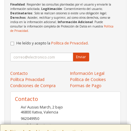
Finalidad
: Responder las consultas planteadas por el usuario y enviarle la
información solicitada;
Legitimación
: Consentimiento del usuario;
Destinatarios
: Solo se realizan cesiones si existe una obligación legal;
Derechos
: Acceder, rectificar y suprimir, así como otros derechos, como se
indica en la información adicional;
Información Adicional
: Puede
consultar la información completa de Protección de Datos en nuestra
Política
de Privacidad
.
He leído y acepto la
Política de Privacidad
.
Enviar
Contacto
Información Legal
Política Privacidad
Política de Cookies
Condiciones de Compra
Formas de Pago
Contacto
Av/ Ausias March, 2 bajo
46800
Xativa
,
Valencia
962049950
pedidos@xatinet.com