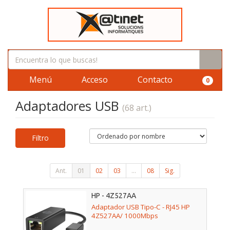
Menú
Acceso
Contacto
0
Adaptadores USB
(68 art.)
Filtro
Ant.
01
02
03
...
08
Sig.
HP - 4Z527AA
Adaptador USB Tipo-C - RJ45 HP
4Z527AA/ 1000Mbps