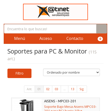
Menú
Acceso
Contacto
0
Soportes para PC & Monitor
(115
art.)
Filtro
Ant.
01
02
03
...
13
Sig.
AISENS - MPC03-201
Soporte Bajo Mesa Aisens MPC03-
201 para PC/ hasta 10kg