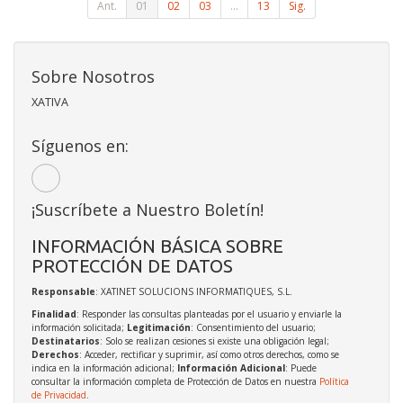
Ant.
01
02
03
...
13
Sig.
Sobre Nosotros
XATIVA
Síguenos en:
¡Suscríbete a Nuestro Boletín!
INFORMACIÓN BÁSICA SOBRE
PROTECCIÓN DE DATOS
Responsable
: XATINET SOLUCIONS INFORMATIQUES, S.L.
Finalidad
: Responder las consultas planteadas por el usuario y enviarle la
información solicitada;
Legitimación
: Consentimiento del usuario;
Destinatarios
: Solo se realizan cesiones si existe una obligación legal;
Derechos
: Acceder, rectificar y suprimir, así como otros derechos, como se
indica en la información adicional;
Información Adicional
: Puede
consultar la información completa de Protección de Datos en nuestra
Política
de Privacidad
.