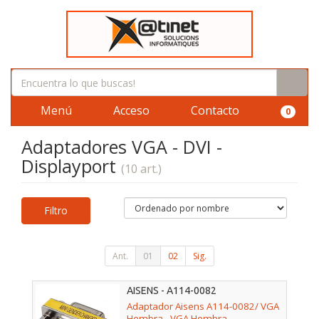
Menú
Acceso
Contacto
0
Adaptadores VGA - DVI -
Displayport
(10 art.)
Filtro
Ant.
01
02
Sig.
AISENS - A114-0082
Adaptador Aisens A114-0082/ VGA
Hembra - VGA Hembra