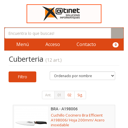
Menú
Acceso
Contacto
0
Cuberteria
(12 art.)
Filtro
Ant.
01
02
Sig.
BRA - A198006
Cuchillo Cocinero Bra Efficient
A198006/ Hoja 200mm/ Acero
inoxidable