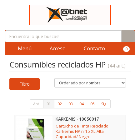
Menú
Acceso
Contacto
0
Consumibles reciclados HP
(44 art.)
Filtro
Ant.
01
02
03
04
05
Sig.
KARKEMIS - 10050017
Cartucho de Tinta Reciclado
Karkemis HP nº15 XL Alta
Capacidad/ Negro