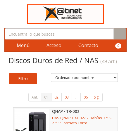
Menú
Acceso
Contacto
0
Discos Duros de Red / NAS
(49 art.)
Filtro
Ant.
01
02
03
...
06
Sig.
QNAP - TR-002
DAS QNAP TR-002/ 2 Bahías 3.5"-
2.5"/ Formato Torre