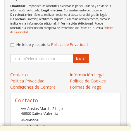
Finalidad
: Responder las consultas planteadas por el usuario y enviarle la
información solicitada;
Legitimación
: Consentimiento del usuario;
Destinatarios
: Solo se realizan cesiones si existe una obligación legal;
Derechos
: Acceder, rectificar y suprimir, así como otros derechos, como se
indica en la información adicional;
Información Adicional
: Puede
consultar la información completa de Protección de Datos en nuestra
Política
de Privacidad
.
He leído y acepto la
Política de Privacidad
.
Enviar
Contacto
Información Legal
Política Privacidad
Política de Cookies
Condiciones de Compra
Formas de Pago
Contacto
Av/ Ausias March, 2 bajo
46800
Xativa
,
Valencia
962049950
pedidos@xatinet.com