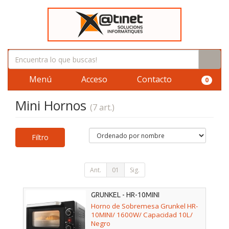
Menú
Acceso
Contacto
0
Mini Hornos
(7 art.)
Filtro
Ant.
01
Sig.
GRUNKEL - HR-10MINI
Horno de Sobremesa Grunkel HR-
10MINI/ 1600W/ Capacidad 10L/
Negro