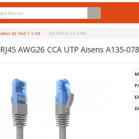
ables de Red + 5 mt
AISENS A135-0780
 RJ45 AWG26 CCA UTP Aisens A135-0780
M
P
E
Di