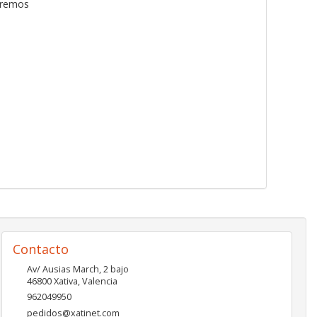
tremos
Contacto
Av/ Ausias March, 2 bajo
46800
Xativa
,
Valencia
962049950
pedidos@xatinet.com