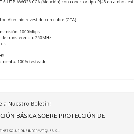
AT.6 UTP AWG26 CCA (Aleación) con conector tipo RJ45 en ambos ex
tor: Aluminio revestido con cobre (CCA)
ransmisión: 1000Mbps
 de transferencia: 250MHz
ros
HS
namiento: 100% testeado
e a Nuestro Boletín!
CIÓN BÁSICA SOBRE PROTECCIÓN DE
ATINET SOLUCIONS INFORMATIQUES, S.L.