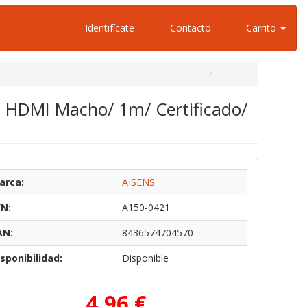
Identifícate
Contacto
Carrito
 HDMI Macho/ 1m/ Certificado/
arca:
AISENS
/N:
A150-0421
AN:
8436574704570
sponibilidad:
Disponible
4,96 €