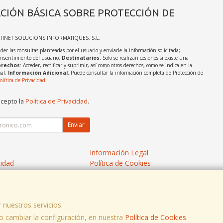
CIÓN BÁSICA SOBRE PROTECCIÓN DE
ATINET SOLUCIONS INFORMATIQUES, S.L.
der las consultas planteadas por el usuario y enviarle la información solicitada;
onsentimiento del usuario;
Destinatarios
: Solo se realizan cesiones si existe una
rechos
: Acceder, rectificar y suprimir, así como otros derechos, como se indica en la
nal;
Información Adicional
: Puede consultar la información completa de Protección de
olítica de Privacidad
.
acepto la
Política de Privacidad
.
Enviar
Información Legal
cidad
Política de Cookies
de Compra
Formas de Pago
 nuestros servicios.
 cambiar la configuración, en nuestra
Política de Cookies
.
, , , , España. - C.I.F.: B97790778 - Tfno: