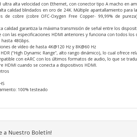
 ultra alta velocidad con Ethernet, con conector tipo A macho en 
lta calidad blindados en oro de 24K. Múltiple apantallamiento para l
s de cobre (cobre OFC-Oxygen Free Copper- 99,99% de pureza) 
ta calidad garantiza la máxima transmisión de señal entre los disposit
 con las especificaciones HDMI anteriores y funciona con todos los 
 hasta 48Gbps.
ciones de vídeo de hasta 4K@120 Hz y 8K@60 Hz
HDR (“High Dynamic Range”, alto rango dinámico), lo cual ofrece rel
atible con eARC con los últimos formatos de audio, lo que se traduce
re HDMI cuando se conecta a dispositivos HDMI.
etros
HS
namiento: 100% testeado
e a Nuestro Boletín!