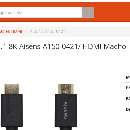
ables HDMI
AISENS A150-0421
.1 8K Aisens A150-0421/ HDMI Macho -
M
P
E
Di