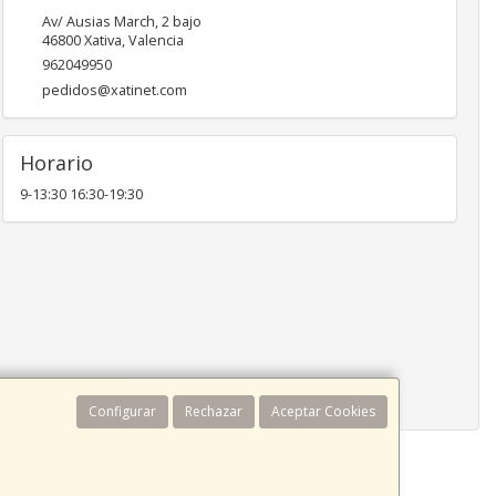
Av/ Ausias March, 2 bajo
46800
Xativa
,
Valencia
962049950
pedidos@xatinet.com
Horario
9-13:30 16:30-19:30
Configurar
Rechazar
Aceptar Cookies