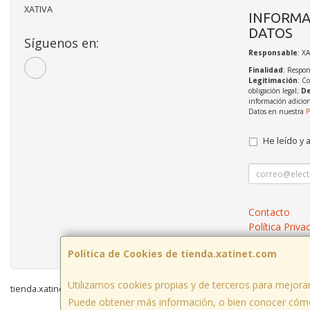
XATIVA
INFORMA
DATOS
Síguenos en:
Responsable
: X
Finalidad
: Respon
Legitimación
: C
obligación legal;
De
información adicio
Datos en nuestra
P
He leído y 
Contacto
Política Priva
Condiciones 
Política de Cookies de tienda.xatinet.com
Utilizamos cookies propias y de terceros para mejorar
tienda.xatinet.com © 2026
Puede obtener más información, o bien conocer cómo