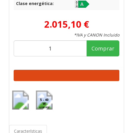
Clase energética:
2.015,10 €
*IVA y CANON Incluido
Comprar
5 - 40
W
USB PD
Características