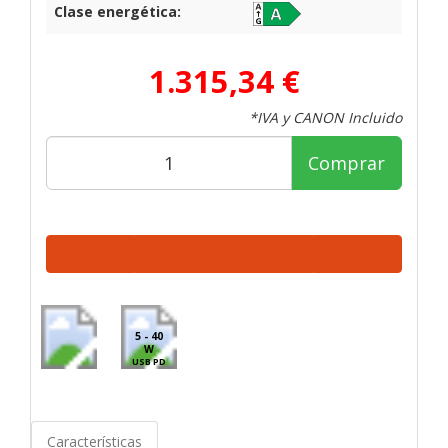
Clase energética:
1.315,34 €
*IVA y CANON Incluido
Comprar
5 - 40
W
USB PD
Características