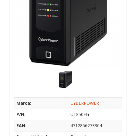
Marca:
CYBERPOWER
P/N:
UT850EG
EAN:
4712856273304