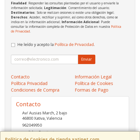
Finalidad
: Responder las consultas planteadas por el usuario y enviarle la
información solicitada;
Legitimación
: Consentimiento del usuario;
Destinatarios
: Solo se realizan cesiones si existe una obligación legal;
Derechos
: Acceder, rectificar y suprimir, así como otros derechos, como se
indica en la información adicional;
Información Adicional
: Puede
consultar la información completa de Protección de Datos en nuestra
Política
de Privacidad
.
He leído y acepto la
Política de Privacidad
.
Enviar
Contacto
Información Legal
Política Privacidad
Política de Cookies
Condiciones de Compra
Formas de Pago
Contacto
Av/ Ausias March, 2 bajo
46800
Xativa
,
Valencia
962049950
pedidos@xatinet.com
Política de Cookies de tienda.xatinet.com