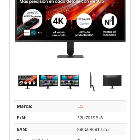
Marca:
LG
P/N:
32U701SB-B
EAN:
8806096817353