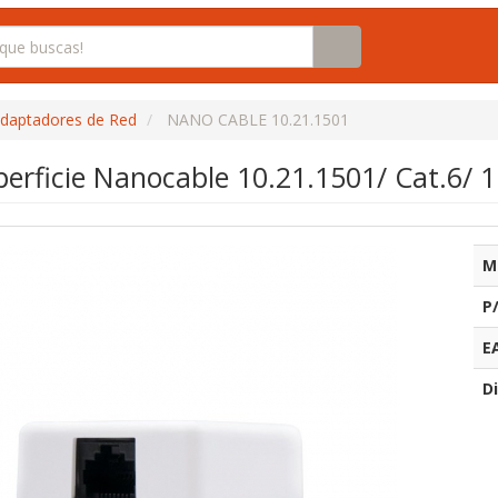
daptadores de Red
NANO CABLE 10.21.1501
perficie Nanocable 10.21.1501/ Cat.6/ 
M
P
E
Di