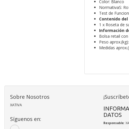
Color: Blanco
NormativaS: R
Test de Funcio
Contenido del
1 x Roseta de su
Información d
Bolsa retail con
Peso aprox.(kg):
Medidas aprox.(
Sobre Nosotros
¡Suscríbet
XATIVA
INFORMA
DATOS
Síguenos en:
Responsable
: X