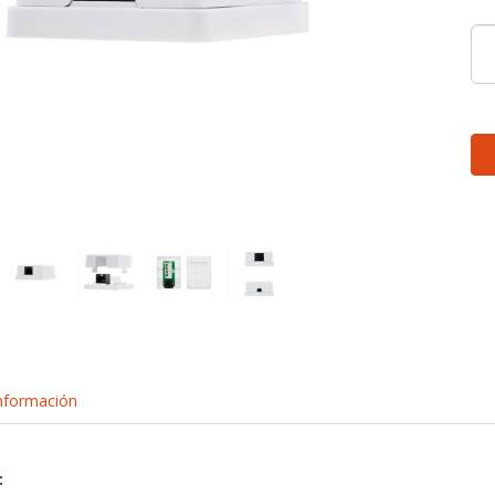
nformación
: