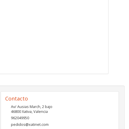
Contacto
Av/ Ausias March, 2 bajo
46800
Xativa
,
Valencia
962049950
pedidos@xatinet.com