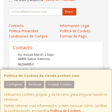
Enviar
Contacto
Información Legal
Política Privacidad
Política de Cookies
Condiciones de Compra
Formas de Pago
Contacto
Av/ Ausias March, 2 bajo
46800
Xativa
,
Valencia
962049950
pedidos@xatinet.com
Política de Cookies de tienda.xatinet.com
Configurar
Rechazar
Aceptar Cookies
Horario
9-13:30 16:30-19:30
Utilizamos cookies propias y de terceros para mejorar nuestros
servicios.
Puede obtener más información, o bien conocer cómo cambiar
la configuración, en nuestra
Política de Cookies
.