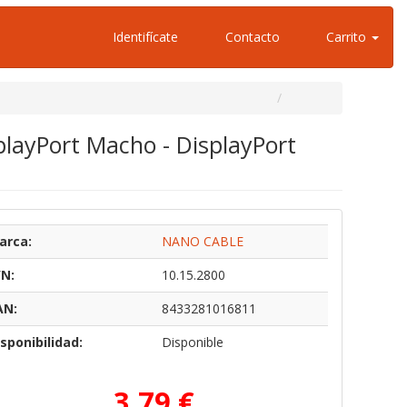
Identifícate
Contacto
Carrito
playPort Macho - DisplayPort
arca:
NANO CABLE
/N:
10.15.2800
AN:
8433281016811
sponibilidad:
Disponible
3,79 €