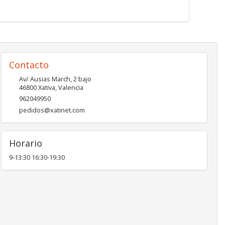
Contacto
Av/ Ausias March, 2 bajo
46800
Xativa
,
Valencia
962049950
pedidos@xatinet.com
Horario
9-13:30 16:30-19:30