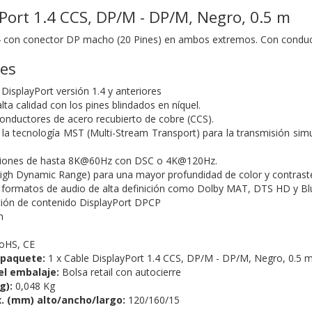
Port 1.4 CCS, DP/M - DP/M, Negro, 0.5 m
.4 con conector DP macho (20 Pines) en ambos extremos. Con condu
nes
DisplayPort versión 1.4 y anteriores
ta calidad con los pines blindados en níquel.
onductores de acero recubierto de cobre (CCS).
la tecnología MST (Multi-Stream Transport) para la transmisión sim
ciones de hasta 8K@60Hz con DSC o 4K@120Hz.
gh Dynamic Range) para una mayor profundidad de color y contrast
formatos de audio de alta definición como Dolby MAT, DTS HD y Blu
ción de contenido DisplayPort DPCP
m
oHS, CE
 paquete:
1 x Cable DisplayPort 1.4 CCS, DP/M - DP/M, Negro, 0.5 
el embalaje:
Bolsa retail con autocierre
g):
0,048 Kg
. (mm) alto/ancho/largo:
120/160/15