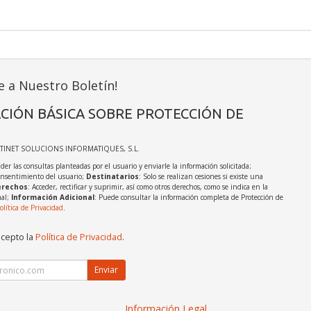
e a Nuestro Boletín!
CIÓN BÁSICA SOBRE PROTECCIÓN DE
ATINET SOLUCIONS INFORMATIQUES, S.L.
der las consultas planteadas por el usuario y enviarle la información solicitada;
onsentimiento del usuario;
Destinatarios
: Solo se realizan cesiones si existe una
rechos
: Acceder, rectificar y suprimir, así como otros derechos, como se indica en la
nal;
Información Adicional
: Puede consultar la información completa de Protección de
olítica de Privacidad
.
acepto la
Política de Privacidad
.
Enviar
Información Legal