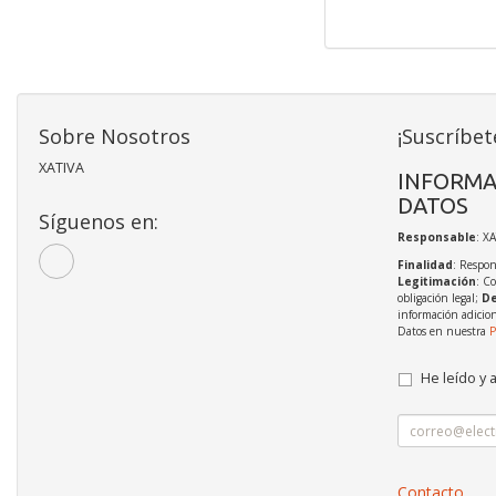
Sobre Nosotros
¡Suscríbet
XATIVA
INFORMA
DATOS
Síguenos en:
Responsable
: X
Finalidad
: Respon
Legitimación
: C
obligación legal;
De
información adicio
Datos en nuestra
P
He leído y 
Contacto