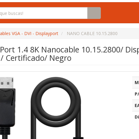
ables VGA - DVI - Displayport
NANO CABLE 10.15.2800
Port 1.4 8K Nanocable 10.15.2800/ Dis
 Certificado/ Negro
M
P
E
Di