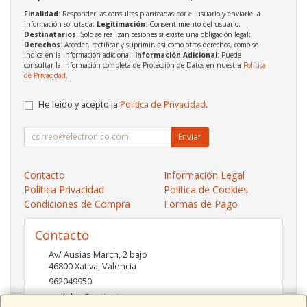
Finalidad
: Responder las consultas planteadas por el usuario y enviarle la
información solicitada;
Legitimación
: Consentimiento del usuario;
Destinatarios
: Solo se realizan cesiones si existe una obligación legal;
Derechos
: Acceder, rectificar y suprimir, así como otros derechos, como se
indica en la información adicional;
Información Adicional
: Puede
consultar la información completa de Protección de Datos en nuestra
Política
de Privacidad
.
He leído y acepto la
Política de Privacidad
.
Enviar
Contacto
Información Legal
Política Privacidad
Política de Cookies
Condiciones de Compra
Formas de Pago
Contacto
Av/ Ausias March, 2 bajo
46800
Xativa
,
Valencia
962049950
pedidos@xatinet.com