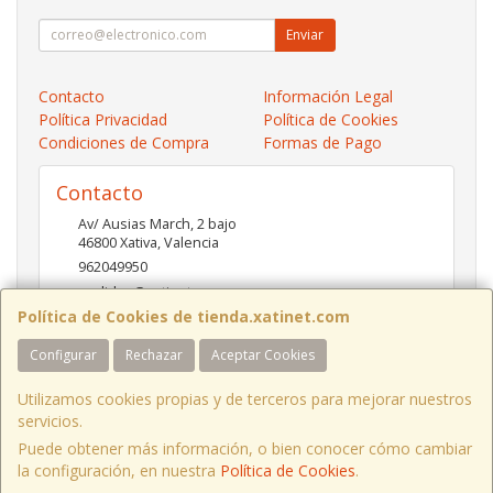
Enviar
Contacto
Información Legal
Política Privacidad
Política de Cookies
Condiciones de Compra
Formas de Pago
Contacto
Av/ Ausias March, 2 bajo
46800
Xativa
,
Valencia
962049950
pedidos@xatinet.com
Política de Cookies de tienda.xatinet.com
Configurar
Rechazar
Aceptar Cookies
Horario
9-13:30 16:30-19:30
Utilizamos cookies propias y de terceros para mejorar nuestros
servicios.
Puede obtener más información, o bien conocer cómo cambiar
la configuración, en nuestra
Política de Cookies
.
, , , , España. - C.I.F.: B97790778 - Tfno: