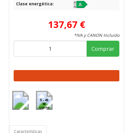
Clase energética:
137,67 €
*IVA y CANON Incluido
Comprar
5 - 45
W
USB PD
Características