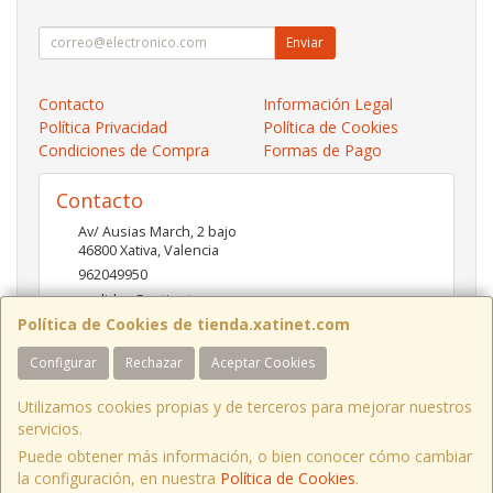
Enviar
Contacto
Información Legal
Política Privacidad
Política de Cookies
Condiciones de Compra
Formas de Pago
Contacto
Av/ Ausias March, 2 bajo
46800
Xativa
,
Valencia
962049950
pedidos@xatinet.com
Política de Cookies de tienda.xatinet.com
Configurar
Rechazar
Aceptar Cookies
Horario
9-13:30 16:30-19:30
Utilizamos cookies propias y de terceros para mejorar nuestros
servicios.
Puede obtener más información, o bien conocer cómo cambiar
la configuración, en nuestra
Política de Cookies
.
, , , , España. - C.I.F.: B97790778 - Tfno: