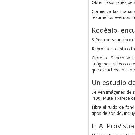
Obtén resúmenes perso
Comienza las mañana
resume los eventos del
Rodéalo, encu
S Pen rodea un chocol
Reproduce, canta o tar
Circle to Search wit
imágenes, vídeos o te
que escuches en el m
Un estudio de
Se ven imágenes de su
-100, Mute aparece d
Filtra el ruido de fo
tipos de sonido, inclu
El AI ProVisu