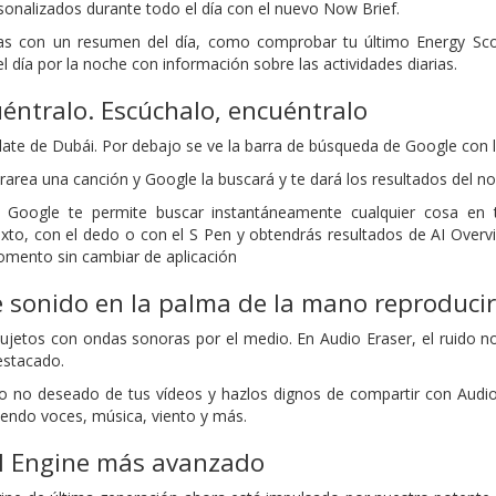
nalizados durante todo el día con el nuevo Now Brief.
s con un resumen del día, como comprobar tu último Energy Scor
 día por la noche con información sobre las actividades diarias.
éntralo. Escúchalo, encuéntralo
ate de Dubái. Por debajo se ve la barra de búsqueda de Google con l
area una canción y Google la buscará y te dará los resultados del nomb
h Google te permite buscar instantáneamente cualquier cosa en 
xto, con el dedo o con el S Pen y obtendrás resultados de AI Over
omento sin cambiar de aplicación
 sonido en la palma de la mano reproducir
jetos con ondas sonoras por el medio. En Audio Eraser, el ruido n
estacado.
ndo no deseado de tus vídeos y hazlos dignos de compartir con Audio
yendo voces, música, viento y más.
al Engine más avanzado