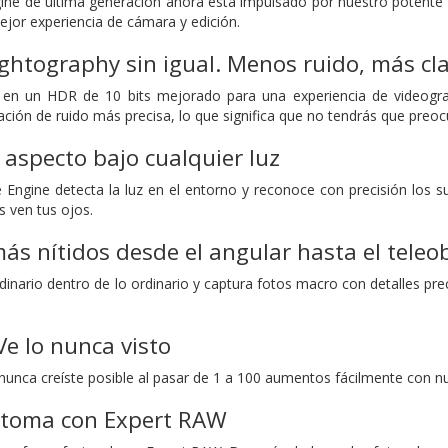
ine de última generación ahora está impulsado por nuestro potente p
ejor experiencia de cámara y edición.
ghtography sin igual. Menos ruido, más cl
 en un HDR de 10 bits mejorado para una experiencia de videogr
ción de ruido más precisa, lo que significa que no tendrás que preoc
 aspecto bajo cualquier luz
Engine detecta la luz en el entorno y reconoce con precisión los su
 ven tus ojos.
más nítidos desde el angular hasta el teleob
rdinario dentro de lo ordinario y captura fotos macro con detalles pr
e lo nunca visto
 nunca creíste posible al pasar de 1 a 100 aumentos fácilmente con
toma con Expert RAW