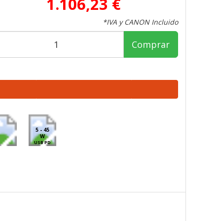
1.106,23 €
*IVA y CANON Incluido
Comprar
5 - 45
W
USB PD