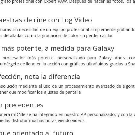
rafo profesional con Expert RAW. Después de hacer las fotos, los arc
estras de cine con Log Video
bras sin necesidad de un equipo profesional simplemente grabando 
s detalladas como la gradación de color sin perder calidad
r más potente, a medida para Galaxy
 procesador más potente, personalizado para Galaxy. Ahora co
umérgete de lleno en la acción con gráficos ultrafluidos gracias a S
fección, nota la diferencia
esolución mediante el uso de un procesamiento avanzado de algoritm
tener que modificar los ajustes de pantalla.
n precedentes
onera mDNIe se ha integrado en nuestro AP personalizado, y con la o
edas disfrutar muchas horas viendo vídeos.
ue orientado al futuro