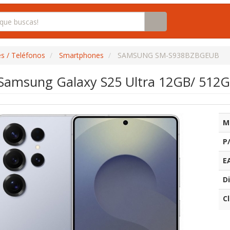
s / Teléfonos
Smartphones
SAMSUNG SM-S938BZBGEUB
amsung Galaxy S25 Ultra 12GB/ 512GB/
M
P
E
Di
C