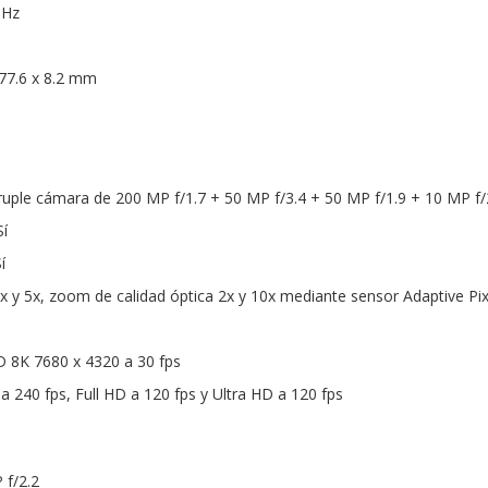
 Hz
77.6 x 8.2 mm
uple cámara de 200 MP f/1.7 + 50 MP f/3.4 + 50 MP f/1.9 + 10 MP f/
í
í
y 5x, zoom de calidad óptica 2x y 10x mediante sensor Adaptive Pix
HD 8K 7680 x 4320 a 30 fps
a 240 fps, Full HD a 120 fps y Ultra HD a 120 fps
 f/2.2