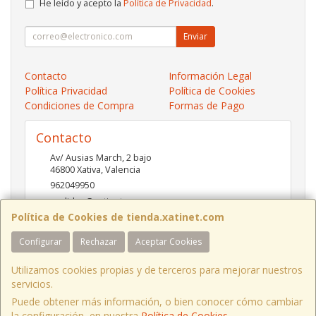
He leído y acepto la
Política de Privacidad
.
Enviar
Contacto
Información Legal
Política Privacidad
Política de Cookies
Condiciones de Compra
Formas de Pago
Contacto
Av/ Ausias March, 2 bajo
46800
Xativa
,
Valencia
962049950
pedidos@xatinet.com
Política de Cookies de tienda.xatinet.com
Configurar
Rechazar
Aceptar Cookies
Horario
9-13:30 16:30-19:30
Utilizamos cookies propias y de terceros para mejorar nuestros
servicios.
Puede obtener más información, o bien conocer cómo cambiar
la configuración, en nuestra
Política de Cookies
.