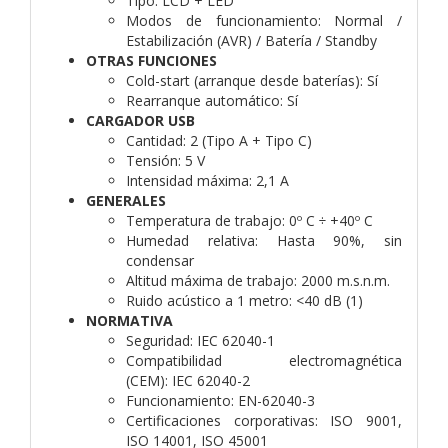
Tipo:
LCD + LED
Modos de funcionamiento:
Normal /
Estabilización (AVR) / Batería / Standby
OTRAS FUNCIONES
Cold-start (arranque desde baterías):
Sí
Rearranque automático:
Sí
CARGADOR USB
Cantidad:
2 (Tipo A + Tipo C)
Tensión:
5 V
Intensidad máxima:
2,1 A
GENERALES
Temperatura de trabajo:
0º C ÷ +40º C
Humedad relativa:
Hasta 90%, sin
condensar
Altitud máxima de trabajo:
2000 m.s.n.m.
Ruido acústico a 1 metro:
<40 dB (1)
NORMATIVA
Seguridad:
IEC 62040-1
Compatibilidad electromagnética
(CEM):
IEC 62040-2
Funcionamiento:
EN-62040-3
Certificaciones corporativas:
ISO 9001,
ISO 14001, ISO 45001