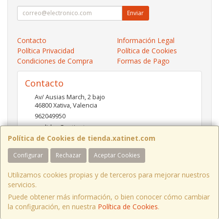
Enviar
Contacto
Información Legal
Política Privacidad
Política de Cookies
Condiciones de Compra
Formas de Pago
Contacto
Av/ Ausias March, 2 bajo
46800
Xativa
,
Valencia
962049950
pedidos@xatinet.com
Política de Cookies de tienda.xatinet.com
Configurar
Rechazar
Aceptar Cookies
Horario
9-13:30 16:30-19:30
Utilizamos cookies propias y de terceros para mejorar nuestros
servicios.
Puede obtener más información, o bien conocer cómo cambiar
la configuración, en nuestra
Política de Cookies
.
, , , , España. - C.I.F.: B97790778 - Tfno: