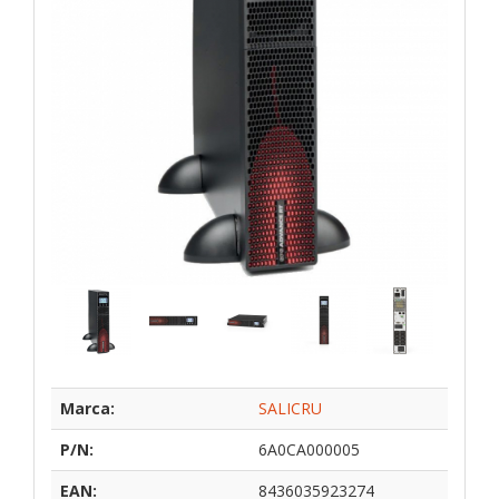
Marca:
SALICRU
P/N:
6A0CA000005
EAN:
8436035923274