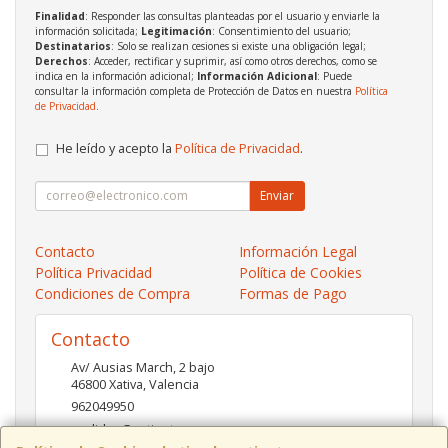
Finalidad
: Responder las consultas planteadas por el usuario y enviarle la
información solicitada;
Legitimación
: Consentimiento del usuario;
Destinatarios
: Solo se realizan cesiones si existe una obligación legal;
Derechos
: Acceder, rectificar y suprimir, así como otros derechos, como se
indica en la información adicional;
Información Adicional
: Puede
consultar la información completa de Protección de Datos en nuestra
Política
de Privacidad
.
He leído y acepto la
Política de Privacidad
.
Enviar
Contacto
Información Legal
Política Privacidad
Política de Cookies
Condiciones de Compra
Formas de Pago
Contacto
Av/ Ausias March, 2 bajo
46800
Xativa
,
Valencia
962049950
pedidos@xatinet.com