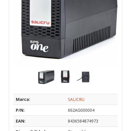
Marca:
SALICRU
P/N:
662AG000004
EAN:
8436584874973