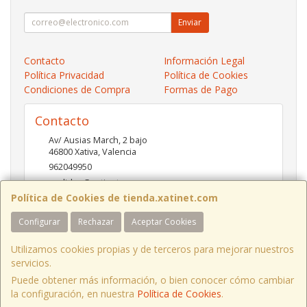
Enviar
Contacto
Información Legal
Política Privacidad
Política de Cookies
Condiciones de Compra
Formas de Pago
Contacto
Av/ Ausias March, 2 bajo
46800
Xativa
,
Valencia
962049950
pedidos@xatinet.com
Política de Cookies de tienda.xatinet.com
Configurar
Rechazar
Aceptar Cookies
Horario
9-13:30 16:30-19:30
Utilizamos cookies propias y de terceros para mejorar nuestros
servicios.
Puede obtener más información, o bien conocer cómo cambiar
la configuración, en nuestra
Política de Cookies
.
, , , , España. - C.I.F.: B97790778 - Tfno: