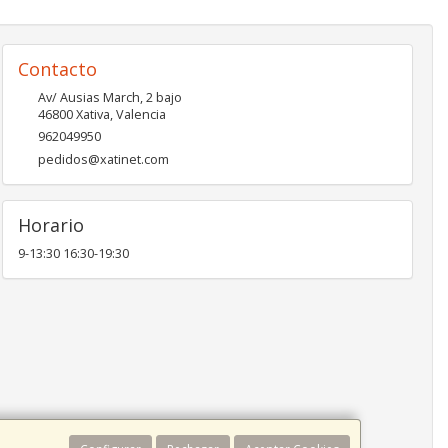
Contacto
Av/ Ausias March, 2 bajo
46800
Xativa
,
Valencia
962049950
pedidos@xatinet.com
Horario
9-13:30 16:30-19:30