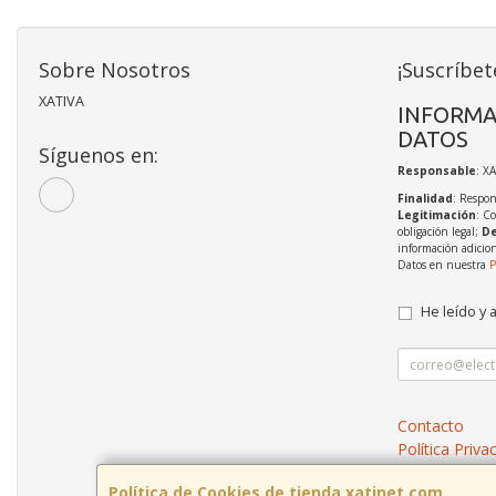
Sobre Nosotros
¡Suscríbet
XATIVA
INFORMA
DATOS
Síguenos en:
Responsable
: X
Finalidad
: Respon
Legitimación
: C
obligación legal;
De
información adicio
Datos en nuestra
P
He leído y 
Contacto
Política Priva
Condiciones 
Política de Cookies de tienda.xatinet.com