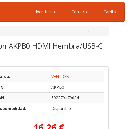
Identifícate
Contacto
Carrito
tion AKPB0 HDMI Hembra/USB-C
arca:
VENTION
/N:
AKPB0
AN:
6922794790841
sponibilidad:
Disponible
16,26 €