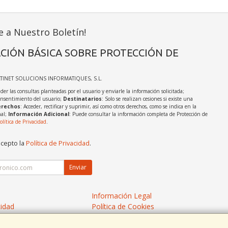
e a Nuestro Boletín!
CIÓN BÁSICA SOBRE PROTECCIÓN DE
ATINET SOLUCIONS INFORMATIQUES, S.L.
der las consultas planteadas por el usuario y enviarle la información solicitada;
onsentimiento del usuario;
Destinatarios
: Solo se realizan cesiones si existe una
rechos
: Acceder, rectificar y suprimir, así como otros derechos, como se indica en la
nal;
Información Adicional
: Puede consultar la información completa de Protección de
olítica de Privacidad
.
acepto la
Política de Privacidad
.
Enviar
Información Legal
cidad
Política de Cookies
de Compra
Formas de Pago