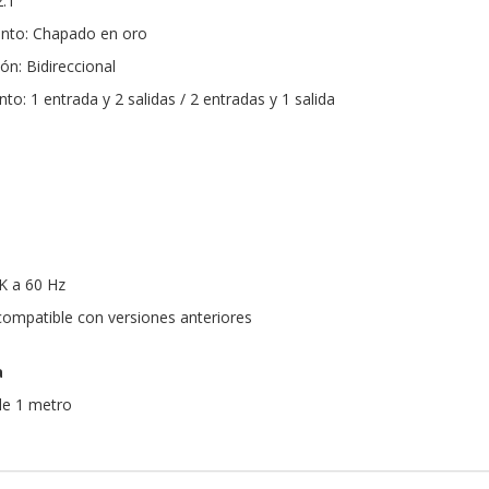
.1
ento: Chapado en oro
ón: Bidireccional
: 1 entrada y 2 salidas / 2 entradas y 1 salida
K a 60 Hz
compatible con versiones anteriores
a
de 1 metro