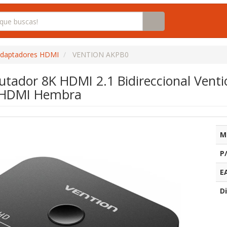
daptadores HDMI
VENTION AKPB0
tador 8K HDMI 2.1 Bidireccional Ven
 HDMI Hembra
M
P
E
Di