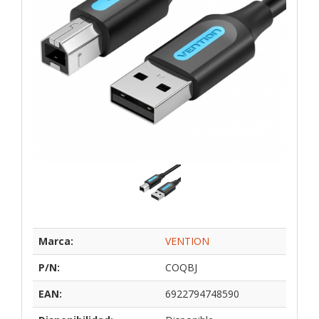
Marca:
VENTION
P/N:
COQBJ
EAN:
6922794748590