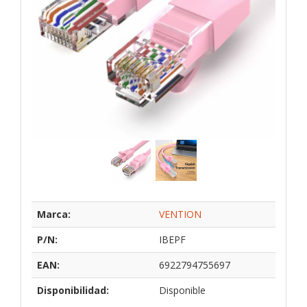
Marca:
VENTION
P/N:
IBEPF
EAN:
6922794755697
Disponibilidad:
Disponible