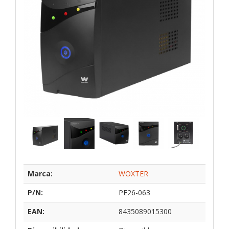
Marca:
WOXTER
P/N:
PE26-063
EAN:
8435089015300