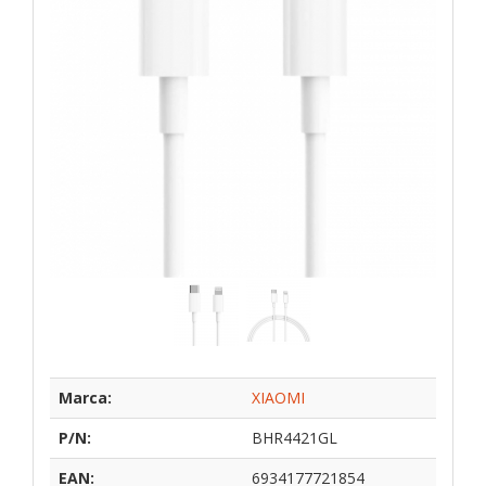
Marca:
XIAOMI
P/N:
BHR4421GL
EAN:
6934177721854