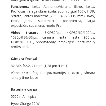
Funciones:
Leica Authentic/Vibrant, filtros Leica,
ProFocus, ráfaga ultrarrápida, zoom digital 100×, HDR,
retrato, lentes maestras (23/35/46/75/115 mm), RAW,
HEIF, JPEG, supermacro, panorámica, larga
exposición, superluna, modo Pro.
Vídeo trasero:
8K@30fps, 4K@30/60/120fps,
1080p@30/60fps, cámara lenta hasta 960fps,
HDR10+, LUT, ShootSteady, time-lapse, nocturno y
profesional.
Cámara frontal
32 MP, f/2,2, 21 mm (1,28 µm 4 en 1)
Vídeo: 4K@30fps, 1080p@30/60fps, HDR10+, cámara
lenta y time-lapse
Batería y carga
5500 mAh (típica)
HyperCharge 90 W