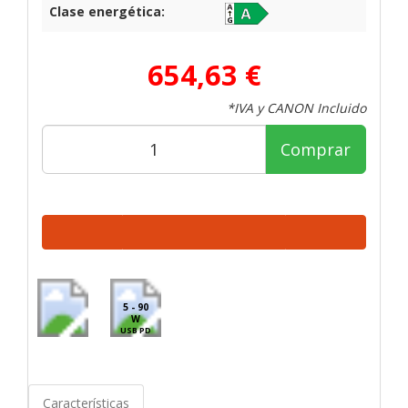
Clase energética:
654,63 €
*IVA y CANON Incluido
Comprar
5 - 90
W
USB PD
Características