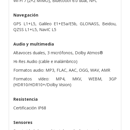
Wi-Fi 7 (2×2 MIMO), Bluetooth 6.0 dual, NFC
Navegación
GPS L1+L5, Galileo E1+E5a/E5b, GLONASS, Beidou,
QZSS L1+L5, NavIC L5
Audio y multimedia
Altavoces duales, 3 micrófonos, Dolby Atmos®
Hi-Res Audio (cable e inalámbrico)
Formatos audio: MP3, FLAC, AAC, OGG, WAV, AMR
Formatos vídeo: MP4, MKV, WEBM, 3GP
(HDR10/HDR10+/Dolby Vision)
Resistencia
Certificación IP68
Sensores