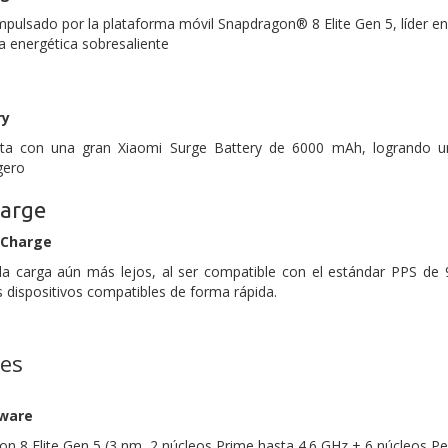
mpulsado por la plataforma móvil Snapdragon® 8 Elite Gen 5, líder en 
ia energética sobresaliente
ry
ta con una gran Xiaomi Surge Battery de 6000 mAh, logrando una
gero
arge
rCharge
 la carga aún más lejos, al ser compatible con el estándar PPS de 
s dispositivos compatibles de forma rápida.
nes
dware
n 8 Elite Gen 5 (3 nm, 2 núcleos Prime hasta 4.6 GHz + 6 núcleos P