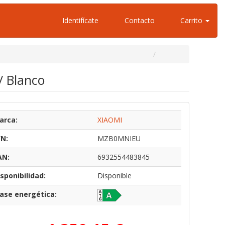
Identifícate
Contacto
Carrito
/ Blanco
arca:
XIAOMI
/N:
MZB0MNIEU
AN:
6932554483845
sponibilidad:
Disponible
lase energética: