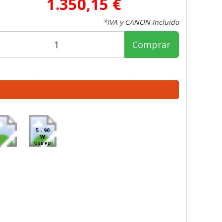
1.350,15 €
*IVA y CANON Incluido
Comprar
5 - 90
W
USB PD