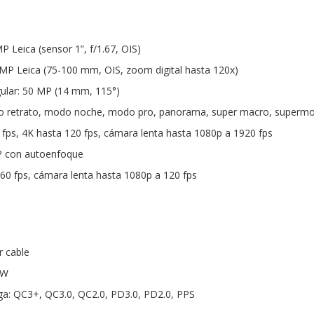
P Leica (sensor 1”, f/1.67, OIS)
MP Leica (75-100 mm, OIS, zoom digital hasta 120x)
ular: 50 MP (14 mm, 115°)
 retrato, modo noche, modo pro, panorama, super macro, supermoon
0 fps, 4K hasta 120 fps, cámara lenta hasta 1080p a 1920 fps
P con autoenfoque
/60 fps, cámara lenta hasta 1080p a 120 fps
r cable
 W
ga: QC3+, QC3.0, QC2.0, PD3.0, PD2.0, PPS