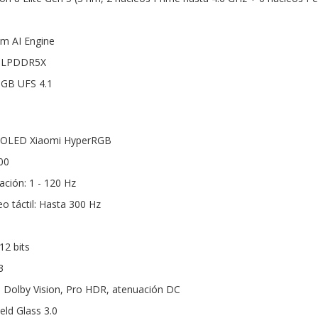
m AI Engine
B LPDDR5X
 GB UFS 4.1
as OLED Xiaomi HyperRGB
00
ación: 1 - 120 Hz
o táctil: Hasta 300 Hz
12 bits
3
 Dolby Vision, Pro HDR, atenuación DC
eld Glass 3.0