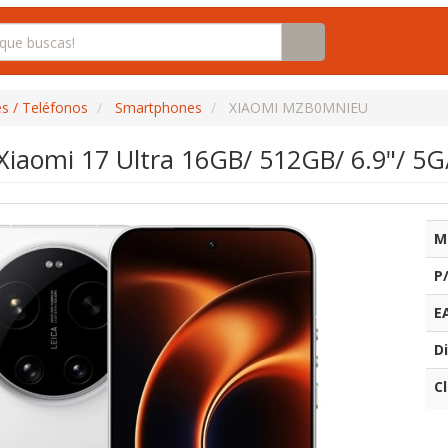
s / Teléfonos
Smartphones
XIAOMI MZB0MNIEU
iaomi 17 Ultra 16GB/ 512GB/ 6.9"/ 5G
M
P
E
Di
C