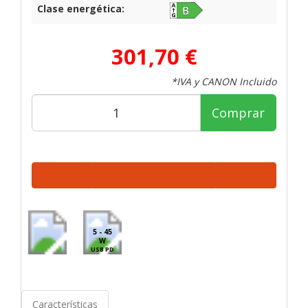
Clase energética:
301,70 €
*IVA y CANON Incluido
Comprar
5 - 45
W
USB PD
Características