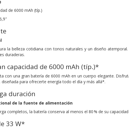
G
idad de 6000 mAh (típ.)
6,9"
te
l
ura la belleza cotidiana con tonos naturales y un diseño atempora
nes duraderas.
an capacidad de 6000 mAh (típ.)*
a con una gran batería de 6000 mAh en un cuerpo elegante. Disfruta de
, diseñada para ofrecerte energía todo el día y más allá*.
rga duración
ional de la fuente de alimentación
rga completos, la batería conserva al menos el 80 % de su capacidad 
de 33 W*