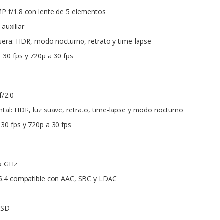
MP f/1.8 con lente de 5 elementos
auxiliar
era: HDR, modo nocturno, retrato y time-lapse
 30 fps y 720p a 30 fps
f/2.0
al: HDR, luz suave, retrato, time-lapse y modo nocturno
 30 fps y 720p a 30 fps
 5 GHz
 5.4 compatible con AAC, SBC y LDAC
oSD