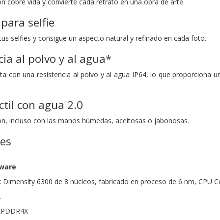
n cobre vida y convierte cada retrato en una obra de arte.
para selfie
tus selfies y consigue un aspecto natural y refinado en cada foto.
cia al polvo y al agua*
a con una resistencia al polvo y al agua IP64, lo que proporciona una
ctil con agua 2.0
ón, incluso con las manos húmedas, aceitosas o jabonosas.
nes
dware
 Dimensity 6300 de 8 núcleos, fabricado en proceso de 6 nm, CPU C
2
 LPDDR4X