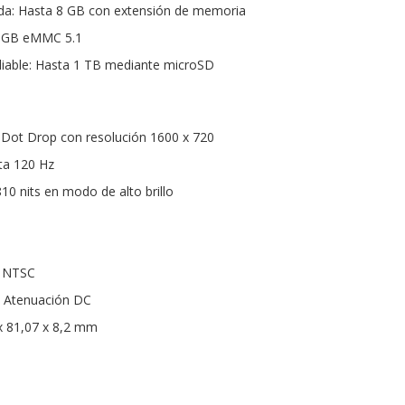
a: Hasta 8 GB con extensión de memoria
 GB eMMC 5.1
able: Hasta 1 TB mediante microSD
s Dot Drop con resolución 1600 x 720
ta 120 Hz
 810 nits en modo de alto brillo
% NTSC
: Atenuación DC
x 81,07 x 8,2 mm