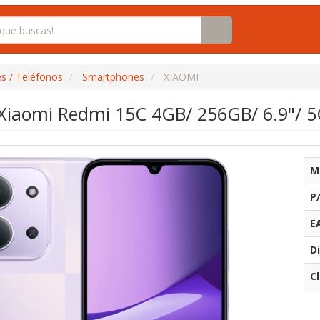
s / Teléfonos
Smartphones
XIAOMI
iaomi Redmi 15C 4GB/ 256GB/ 6.9"/ 5
M
P
E
Di
C