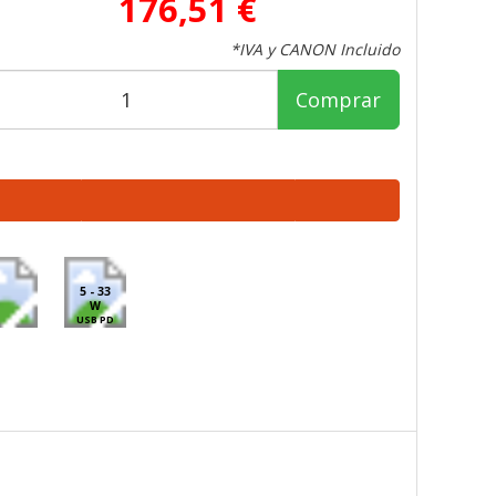
176,51 €
*IVA y CANON Incluido
Comprar
5 - 33
W
USB PD