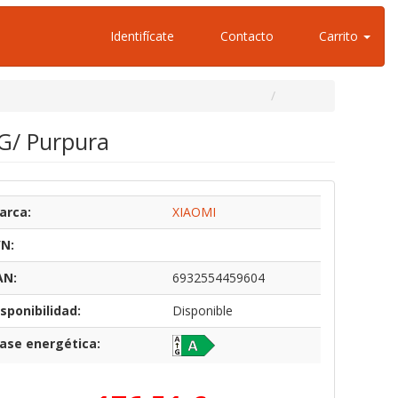
Identifícate
Contacto
Carrito
G/ Purpura
arca:
XIAOMI
/N:
AN:
6932554459604
sponibilidad:
Disponible
lase energética: