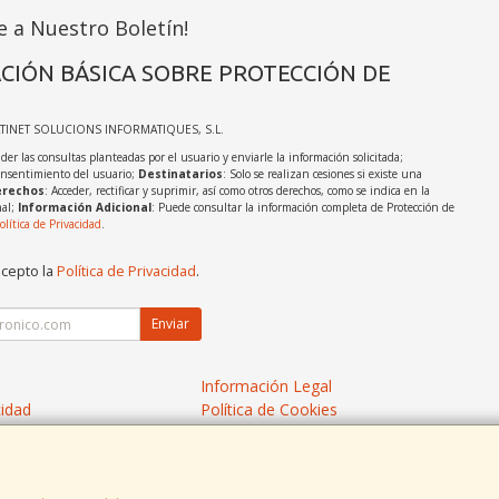
e a Nuestro Boletín!
CIÓN BÁSICA SOBRE PROTECCIÓN DE
ATINET SOLUCIONS INFORMATIQUES, S.L.
der las consultas planteadas por el usuario y enviarle la información solicitada;
onsentimiento del usuario;
Destinatarios
: Solo se realizan cesiones si existe una
rechos
: Acceder, rectificar y suprimir, así como otros derechos, como se indica en la
nal;
Información Adicional
: Puede consultar la información completa de Protección de
olítica de Privacidad
.
acepto la
Política de Privacidad
.
Enviar
Información Legal
cidad
Política de Cookies
de Compra
Formas de Pago