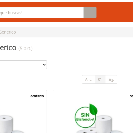
Generico
nerico
(5 art.)
Ant.
01
Sig.