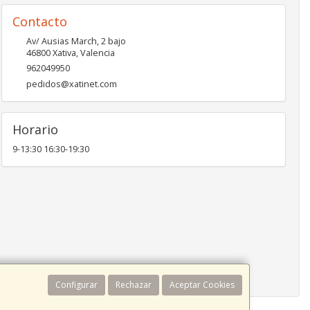
Contacto
Av/ Ausias March, 2 bajo
46800
Xativa
,
Valencia
962049950
pedidos@xatinet.com
Horario
9-13:30 16:30-19:30
Configurar
Rechazar
Aceptar Cookies