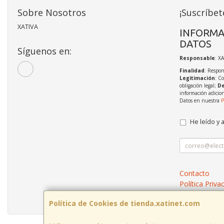
Sobre Nosotros
¡Suscríbet
XATIVA
INFORMA
DATOS
Síguenos en:
Responsable
: X
Finalidad
: Respon
Legitimación
: C
obligación legal;
De
información adicio
Datos en nuestra
P
He leído y 
Contacto
Política Priva
Condiciones 
Política de Cookies de tienda.xatinet.com