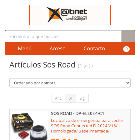
Menú
Acceso
Contacto
0
Artículos Sos Road
(1 art.)
Ant.
01
Sig.
SOS ROAD - DP-EL2024-C1
Luz baliza de emergencia para coche
SOS Road Connected EL2024 V16/
Homologada/ Base Imantada/
Geolocalizable/ Funciona a Pilas