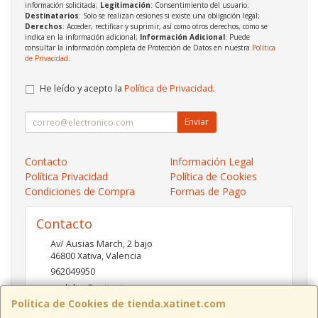
información solicitada;
Legitimación
: Consentimiento del usuario;
Destinatarios
: Solo se realizan cesiones si existe una obligación legal;
Derechos
: Acceder, rectificar y suprimir, así como otros derechos, como se
indica en la información adicional;
Información Adicional
: Puede
consultar la información completa de Protección de Datos en nuestra
Política
de Privacidad
.
He leído y acepto la
Política de Privacidad
.
Enviar
Contacto
Información Legal
Política Privacidad
Política de Cookies
Condiciones de Compra
Formas de Pago
Contacto
Av/ Ausias March, 2 bajo
46800
Xativa
,
Valencia
962049950
pedidos@xatinet.com
Política de Cookies de tienda.xatinet.com